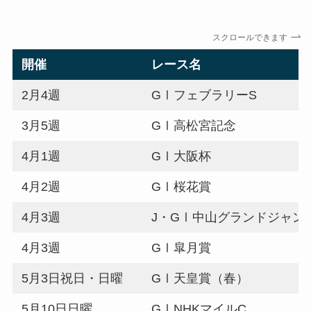
スクロールできます
開催
レース名
2月4週
GⅠフェブラリーS
3月5週
GⅠ高松宮記念
4月1週
GⅠ大阪杯
4月2週
GⅠ桜花賞
4月3週
J・GⅠ中山グランドジャン
4月3週
GⅠ皐月賞
5月3日祝日・日曜
GⅠ天皇賞（春）
5月10日日曜
GⅠNHKマイルC